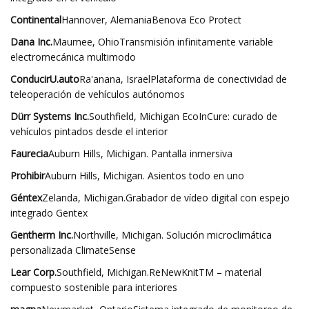
Continental
Hannover, AlemaniaBenova Eco Protect
Dana Inc.
Maumee, OhioTransmisión infinitamente variable
electromecánica multimodo
ConducirU.auto
Ra'anana, IsraelPlataforma de conectividad de
teleoperación de vehículos autónomos
Dürr Systems Inc.
Southfield, Michigan EcoInCure: curado de
vehículos pintados desde el interior
Faurecia
Auburn Hills, Michigan. Pantalla inmersiva
Prohibir
Auburn Hills, Michigan. Asientos todo en uno
Géntex
Zelanda, Michigan.Grabador de vídeo digital con espejo
integrado Gentex
Gentherm Inc.
Northville, Michigan. Solución microclimática
personalizada ClimateSense
Lear Corp.
Southfield, Michigan.ReNewKnitTM – material
compuesto sostenible para interiores