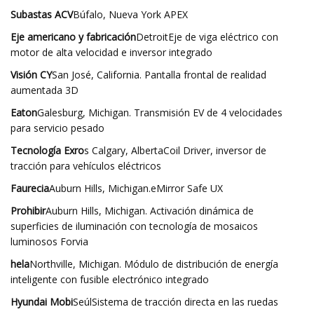
Subastas ACV
Búfalo, Nueva York APEX
Eje americano y fabricación
DetroitEje de viga eléctrico con
motor de alta velocidad e inversor integrado
Visión CY
San José, California. Pantalla frontal de realidad
aumentada 3D
Eaton
Galesburg, Michigan. Transmisión EV de 4 velocidades
para servicio pesado
Tecnología Exro
s Calgary, AlbertaCoil Driver, inversor de
tracción para vehículos eléctricos
Faurecia
Auburn Hills, Michigan.eMirror Safe UX
Prohibir
Auburn Hills, Michigan. Activación dinámica de
superficies de iluminación con tecnología de mosaicos
luminosos Forvia
hela
Northville, Michigan. Módulo de distribución de energía
inteligente con fusible electrónico integrado
Hyundai Mobi
SeúlSistema de tracción directa en las ruedas