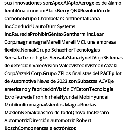
sus innovaciones son:
Apex.AI
Apto
Aerogeles de álamo
temblón
autoneum
BlackBerry QNX
Revolución del
carbono
Grupo Chambelán
Continental
Dana
Inc.
ConducirU.auto
Dürr Systems
Inc.
Faurecia
Prohibir
Géntex
Gentherm Inc.
Lear
Corp.
magna
magna
Marelli
Marelli
MCi, una empresa
flexible.
Nemak
Grupo Schaeffler
Tecnologías
Sensata
Tecnologías Sensata
Stanadyne
UVojo
Sistemas
de detección Valeo
Visión Valeo
visteón
visteón
Yazaki
Corp.
Yazaki Corp.
Grupo ZF
Los finalistas del PACEpilot
de Automotive News de 2023 son:
Subastas ACV
Eje
americano y fabricación
Visión CY
Eaton
Tecnología
Exro
Faurecia
Prohibir
hela
Hyundai Mobi
Hyundai
Mobi
inolito
magna
Asientos Magna
Ruedas
Maxion
Nemak
plastico de todo
Qnovo Inc.
Recaro
Automotriz
Dirección automotriz Robert
Bosch
Componentes electrónicos