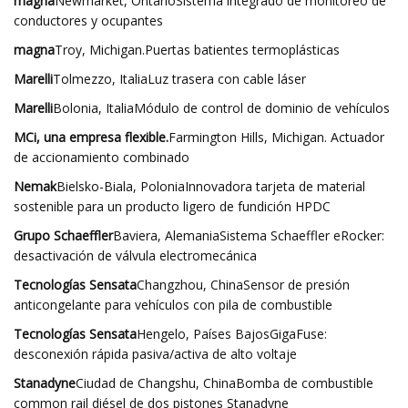
magna
Newmarket, OntarioSistema integrado de monitoreo de
conductores y ocupantes
magna
Troy, Michigan.Puertas batientes termoplásticas
Marelli
Tolmezzo, ItaliaLuz trasera con cable láser
Marelli
Bolonia, ItaliaMódulo de control de dominio de vehículos
MCi, una empresa flexible.
Farmington Hills, Michigan. Actuador
de accionamiento combinado
Nemak
Bielsko-Biala, PoloniaInnovadora tarjeta de material
sostenible para un producto ligero de fundición HPDC
Grupo Schaeffler
Baviera, AlemaniaSistema Schaeffler eRocker:
desactivación de válvula electromecánica
Tecnologías Sensata
Changzhou, ChinaSensor de presión
anticongelante para vehículos con pila de combustible
Tecnologías Sensata
Hengelo, Países BajosGigaFuse:
desconexión rápida pasiva/activa de alto voltaje
Stanadyne
Ciudad de Changshu, ChinaBomba de combustible
common rail diésel de dos pistones Stanadyne