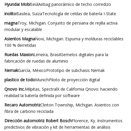
Hyundai Mobi
SeúlAirbag panorámico de techo corredizo
inolito
Basilea, SuizaTecnología de celdas de batería I-State
magna
Troy, Michigan. Conjunto de persiana de rejilla activa
modular y escalable
Asientos Magna
Novi, Michigan. Espuma y molduras reciclables
100 % derretidas
Ruedas Maxion
Limeira, BrasilGemelos digitales para la
fabricación de ruedas de aluminio
Nemak
García, MéxicoPrototipo de subchasis Nemak
plastico de todo
MunichPiloto de proyección digital
Qnovo Inc.
Milpitas, SpectralX de California Qnovo: haciendo
realidad la batería definida por software
Recaro Automotriz
Clinton Township, Michigan. Asientos con
fibra de carbono reciclada
Dirección automotriz Robert Bosch
Florence, Ky. Instrumentos
predictivos de vibración y kit de herramientas de análisis