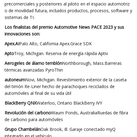
precomerciales y posteriores al piloto en el espacio automotriz
o de movilidad futura, incluidos productos, procesos, software y
sistemas de TI.
Los finalistas del premio Automotive News PACE 2023 y sus
innovaciones son:
Apex.AI
Palo Alto, California Apex.Grace SDK
Apto
Troy, Michigan. Reserva de energía rápida Aptiv
Aerogeles de álamo temblón
Northborough, Mass.Barreras
térmicas avanzadas PyroThin
autoneum
Novi, Michigan. Revestimiento exterior de la caseta
del timón Re-Liner hecho de parachoques reciclados de
automóviles al final de su vida útil
BlackBerry QNX
Waterloo, Ontario BlackBerry IVY
Revolución del carbono
Waurn Ponds, AustraliaRuedas de fibra
de carbono para automóviles
Grupo Chambelán
Oak Brook, Ill. Garaje conectado myQ
integrado en el vehículo