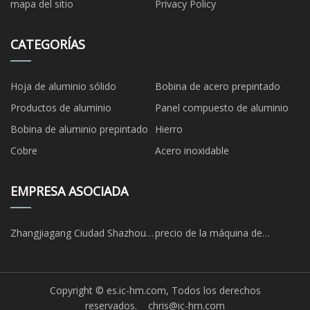
mapa del sitio
Privacy Policy
CATEGORÍAS
Hoja de aluminio sólido
Bobina de acero prepintado
Productos de aluminio
Panel compuesto de aluminio
Bobina de aluminio prepintado
Hierro
Cobre
Acero inoxidable
EMPRESA ASOCIADA
Zhangjiagang Ciudad Shazhou
precio de la máquina de
Textil Impresión Y Teñido
soldadura mig
Diablillo. & Exp. Co., Limitado.
Copyright © es.ic-hm.com, Todos los derechos
reservados.
chris@ic-hm.com