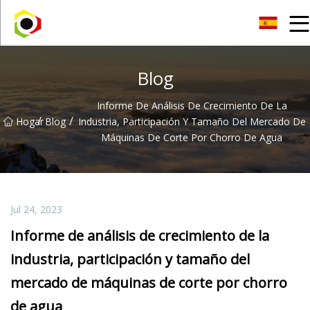
Hoja de aluminio de Sichuan Inc.
Blog
Informe De Análisis De Crecimiento De La
/
/
Hogar
Blog
Industria, Participación Y Tamaño Del Mercado De
Máquinas De Corte Por Chorro De Agua
Jul 24, 2023
Informe de análisis de crecimiento de la
industria, participación y tamaño del
mercado de máquinas de corte por chorro
de agua