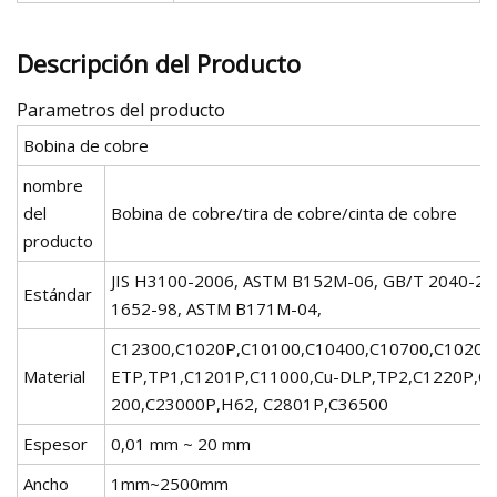
Descripción del Producto
Parametros del producto
Bobina de cobre
nombre
del
Bobina de cobre/tira de cobre/cinta de cobre
producto
JIS H3100-2006, ASTM B152M-06, GB/T 2040-20
Estándar
1652-98, ASTM B171M-04,
C12300,C1020P,C10100,C10400,C10700,C10200,
Material
ETP,TP1,C1201P,C11000,Cu-DLP,TP2,C1220P,C
200,C23000P,H62, C2801P,C36500
Espesor
0,01 mm ~ 20 mm
Ancho
1mm~2500mm