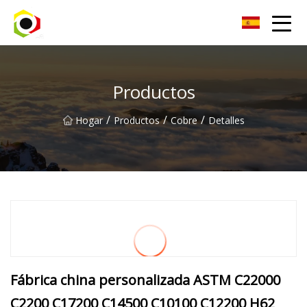
Hoja de aluminio de Sichuan Inc.
Productos
/
/
/
Hogar
Productos
Cobre
Detalles
Fábrica china personalizada ASTM C22000
C2200 C17200 C14500 C10100 C12200 H62