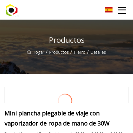
Hoja de aluminio de Sichuan Inc.
Productos
/
/
/
Hogar
Productos
Hierro
Detalles
Mini plancha plegable de viaje con
vaporizador de ropa de mano de 30W