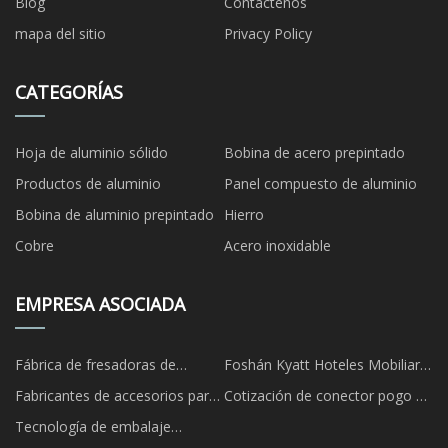
Blog
Contáctenos
mapa del sitio
Privacy Policy
CATEGORÍAS
Hoja de aluminio sólido
Bobina de acero prepintado
Productos de aluminio
Panel compuesto de aluminio
Bobina de aluminio prepintado
Hierro
Cobre
Acero inoxidable
EMPRESA ASOCIADA
Fábrica de fresadoras de
Foshán Kyatt Hoteles Mobiliario
perforación de China
Co., Ltd.
Fabricantes de accesorios para
Cotización de conector pogo de
barriles de tornillo
2 pines
Tecnología de embalaje