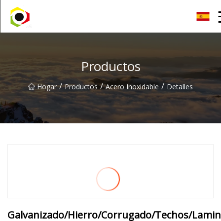
Hoja de aluminio de Sichuan Inc.
Productos
/
/
/
Hogar
Productos
Acero Inoxidable
Detalles
Galvanizado/Hierro/Corrugado/Techos/Lami