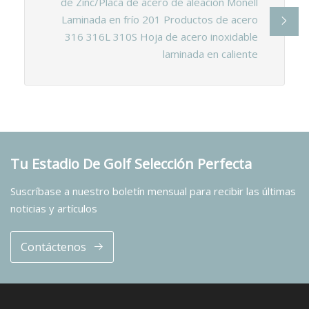
de Zinc/Placa de acero de aleación Monell
Laminada en frío 201 Productos de acero
316 316L 310S Hoja de acero inoxidable
laminada en caliente
Tu Estadio De Golf Selección Perfecta
Suscríbase a nuestro boletín mensual para recibir las últimas
noticias y artículos
Contáctenos